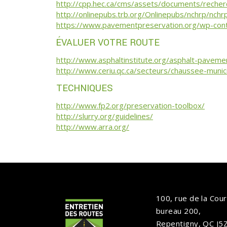
http://cpp.hec.ca/cms/assets/documents/recher
http://onlinepubs.trb.org/Onlinepubs/nchrp/nchr
https://www.pavementpreservation.org/wp-con
ÉVALUER VOTRE ROUTE
http://www.asphaltinstitute.org/asphalt-pavem
http://www.ceriu.qc.ca/secteurs/chaussee-munic
TECHNIQUES
http://www.fp2.org/preservation-toolbox/
http://slurry.org/guidelines/
http://www.arra.org/
100, rue de la Cou
bureau 200,
Repentigny, QC J5