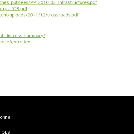
ches_publiees/PP-2010-03_Infrastructures.pdf
p_rpt_523.pdf
tent/uploads/2011/12/crossroads.pdf
ent-distress-summary/
ipale/entretien
ronne,
Z 5E9