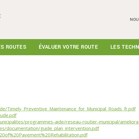
E
NOU
ES ROUTES
ÉVALUER VOTRE ROUTE
LES TECHN
de/Timely_Preventive_Maintenance_for_Municipal_Roads_fr.pdf
tude.pdf
nicipalites/programmes-aide/reseau-routier-municipal/ameliorat
es/documentation/guide_plan_intervention.pdf
%20of%20Pavement%20Rehabilitation.pdf